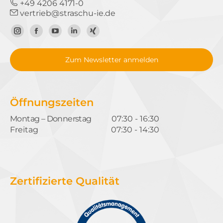
+49 4206 4171-0
vertrieb@straschu-ie.de
Zum
Zur
Zum
Zum
Zum
Instagram-
Facebook-
YouTube-
LinkedIn-
Xing-
Zum Newsletter anmelden
Profil
Seite
Kanal
Profil
Profil
Öffnungszeiten
Montag – Donnerstag
07:30 - 16:30
Freitag
07:30 - 14:30
Zertifizierte Qualität